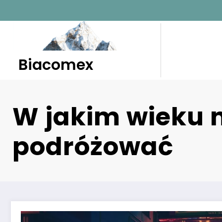
Skip
to
content
Biacomex
W jakim wieku n
podróżować